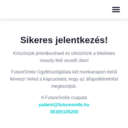
Sikeres jelentkezés!
Köszönjük jelentkezésed és üdvözlünk a tökéletes
mosoly felé vezető úton!
FutureSmile Ügyfélszolgálata két munkanapon belül
felveszi Veled a kapcsolatot, hogy az állapotfelmérést
megkezdjük.
A FutureSmile csapata
patient@futuresmile.hu
06305105200