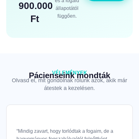
és a fogaid
900.000
állapotától
függően.
Ft
VÉLEMÉNYEK
Pácienseink mondták
Olvasd el, mit gondolnak rólunk azok, akik már
átestek a kezelésen.
“Mindig zavart, hogy torlódtak a fogaim, de a
hagyományos fogszabályzótól felnőttként