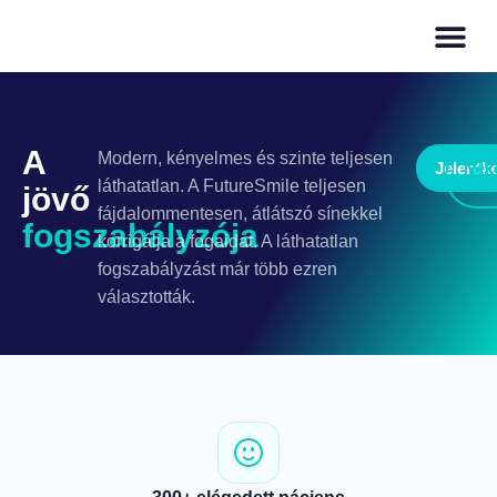
A
Modern, kényelmes és szinte teljesen
Jelentk
Nek
val
láthatatlan. A FutureSmile teljesen
jövő
fájdalommentesen, átlátszó sínekkel
fogszabályzója
korrigálja a fogaidat. A láthatatlan
fogszabályzást már több ezren
választották.