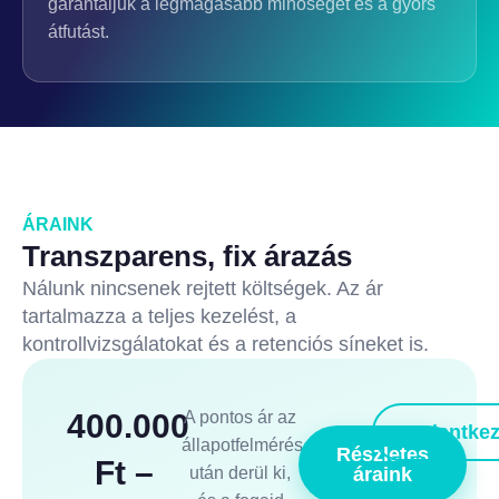
garantáljuk a legmagasabb minőséget és a gyors
átfutást.
ÁRAINK
Transzparens, fix árazás
Nálunk nincsenek rejtett költségek. Az ár
tartalmazza a teljes kezelést, a
kontrollvizsgálatokat és a retenciós síneket is.
400.000
A pontos ár az
Jelentke
állapotfelmérés
Részletes
Ft –
után derül ki,
áraink