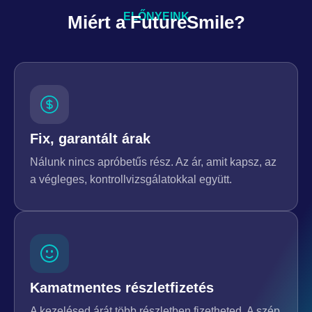
ELŐNYEINK
Miért a FutureSmile?
Fix, garantált árak
Nálunk nincs apróbetűs rész. Az ár, amit kapsz, az
a végleges, kontrollvizsgálatokkal együtt.
Kamatmentes részletfizetés
A kezelésed árát több részletben fizetheted. A szép