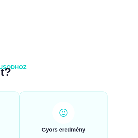
LUSODHOZ
-t?
Gyors eredmény