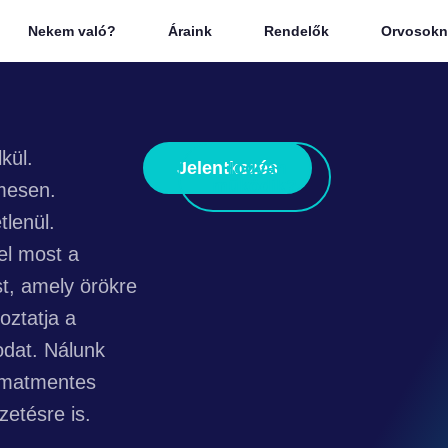
Nekem való?
Áraink
Rendelők
Orvosokn
kül.
Jelentkezés
Hogyan
működik?
mesen.
tlenül.
el most a
st, amely örökre
oztatja a
dat. Nálunk
amatmentes
izetésre is.