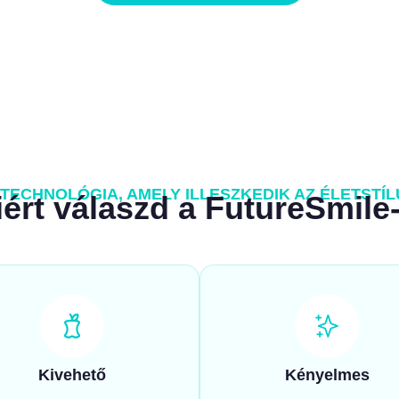
TECHNOLÓGIA, AMELY ILLESZKEDIK AZ ÉLETSTÍ
ért válaszd a FutureSmile
Kivehető
Kényelmes