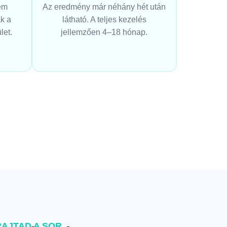
ém
Az eredmény már néhány hét után
ák a
látható. A teljes kezelés
let.
jellemzően 4–18 hónap.
AJTAD A SOR