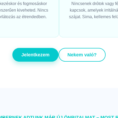
kezéskor és fogmosáskor
Nincsenek drótok vagy f
yszerűen kiveheted. Nincs
kapcsok, amelyek irritáln
rlátozás az étrendedben.
szájat. Sima, kellemes felü
Jelentkezem
Nekem való?
MBERNEK ADTUNK MÁR ÚJ ÖNBIZALMAT – MOST R