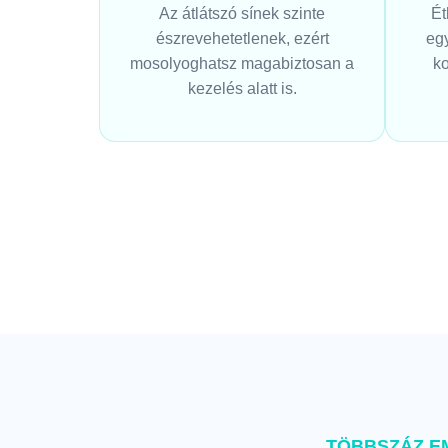
Az átlátszó sínek szinte
Ét
észrevehetetlenek, ezért
eg
mosolyoghatsz magabiztosan a
ko
kezelés alatt is.
TÖBBSZÁZ E