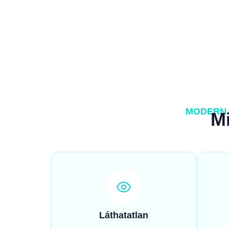
MODERN 
Mi
Láthatatlan