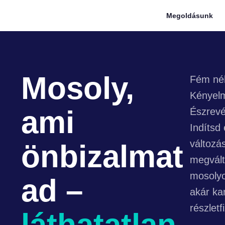
Megoldásunk
Mosoly,
Fém nél
Kényel
ami
Észrevé
Indítsd 
változá
önbizalmat
megvált
mosolyo
ad –
akár k
részletf
láthatatlan