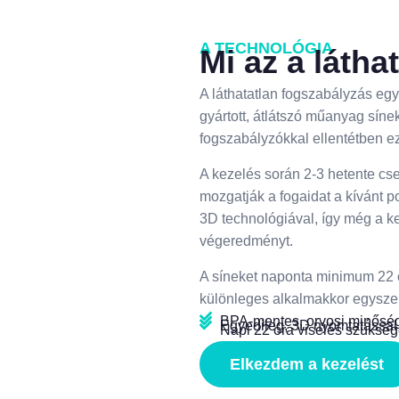
A TECHNOLÓGIA
Mi az a látha
A láthatatlan fogszabályzás e
gyártott, átlátszó műanyag síne
fogszabályzókkal ellentétben ez
A kezelés során 2-3 hetente cse
mozgatják a fogaidat a kívánt po
3D technológiával, így még a k
végeredményt.
A síneket naponta minimum 22 ór
különleges alkalmakkor egysze
BPA-mentes, orvosi minősé
Egyedileg, 3D nyomtatással
Napi 22 óra viselés szüksé
Elkezdem a kezelést