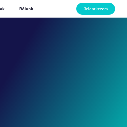
ak
Rólunk
Jelentkezem