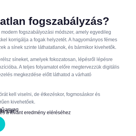
tatlan fogszabályzás?
gy modern fogszabályozási módszer, amely egyedileg
kkel korrigálja a fogak helyzetét. A hagyományos fémes
ek a sínek szinte láthatatlanok, és bármikor kivehetők.
rélsz síneket, amelyek fokozatosan, lépésről lépésre
zícióba. A teljes folyamatot előre megtervezzük digitális
ezelés megkezdése előtt láthatod a várható
át kell viselni, de étkezéskor, fogmosáskor és
rűen kivehetőek.
gű anyag
 készül
ges a kívánt eredmény eléréséhez